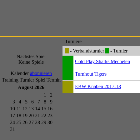
Turniere
- Verbandsturnier
- Turnier
Nächstes Spiel
Cold Play Sharks Mechelen
Keine Spiele
Kalender
abonnieren
Turnhout Tigers
Training
Turnier
Spiel
Termin
EBW Knaben 2017-18
August 2026
1
2
3
4
5
6
7
8
9
10
11
12
13
14
15
16
17
18
19
20
21
22
23
24
25
26
27
28
29
30
31