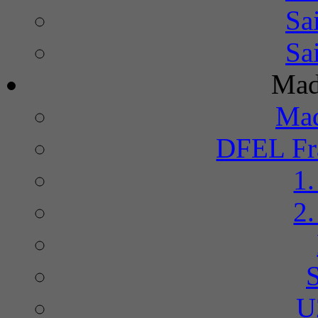
Sa
Sa
Mad
Mad
DFEL Fra
1
2
U