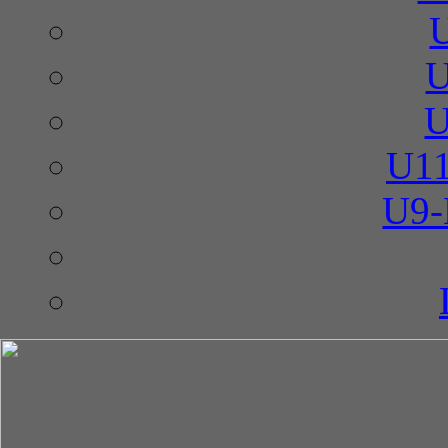
U
U
U11
U9-