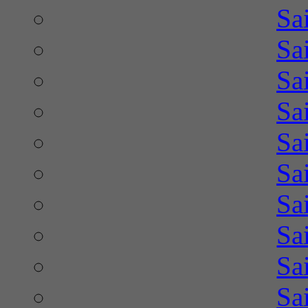
Sa
Sa
Sa
Sa
Sa
Sa
Sa
Sa
Sa
Sa