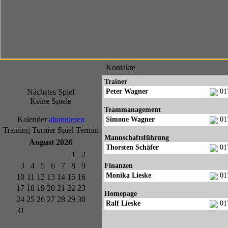
Kontakte
Trainer
Nächstes Spiel
Peter Wagner
01
Keine Spiele
Teammanagement
Kalender
abonnieren
Simone Wagner
01
Training
Turnier
Spiel
Termin
Mannschaftsführung
August 2026
Thorsten Schäfer
01
1
2
3
4
5
6
7
8
9
Finanzen
Monika Lieske
01
10
11
12
13
14
15
16
17
18
19
20
21
22
23
Homepage
24
25
26
27
28
29
30
Ralf Lieske
01
31